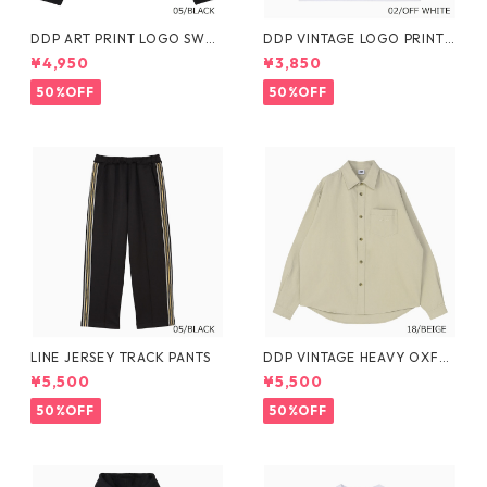
DDP ART PRINT LOGO SWEA
DDP VINTAGE LOGO PRINT
T SHIRTS
L/S TEE
¥4,950
¥3,850
50%OFF
50%OFF
LINE JERSEY TRACK PANTS
DDP VINTAGE HEAVY OXFO
RD SHIRTS
¥5,500
¥5,500
50%OFF
50%OFF