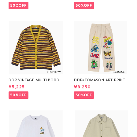
50%OFF
50%OFF
DDP VINTAGE MULTI BORDE
DDP×TOMASON ART PRINT
R KNIT CARDIGAN
WIDE PANTS
¥5,225
¥8,250
50%OFF
50%OFF