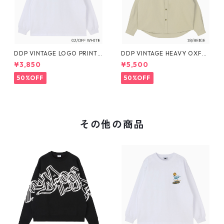
DDP VINTAGE LOGO PRINT
DDP VINTAGE HEAVY OXFO
L/S TEE
RD SHIRTS
¥3,850
¥5,500
50%OFF
50%OFF
その他の商品