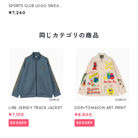
SPORTS CLUB LOGO SWEAT
PARKA_Martinez
¥7,260
同じカテゴリの商品
LINE JERSEY TRACK JACKET
DDP×TOMASON ART PRINT
COVERALL
¥7,150
¥8,800
50%OFF
50%OFF