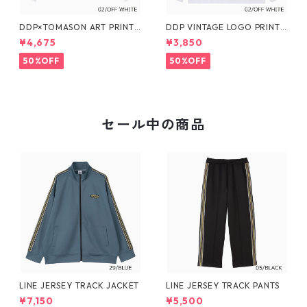
DDP×TOMASON ART PRINT
DDP VINTAGE LOGO PRINT
L/S TEE
L/S TEE
¥4,675
¥3,850
50%OFF
50%OFF
セール中の商品
LINE JERSEY TRACK JACKET
LINE JERSEY TRACK PANTS
¥7,150
¥5,500