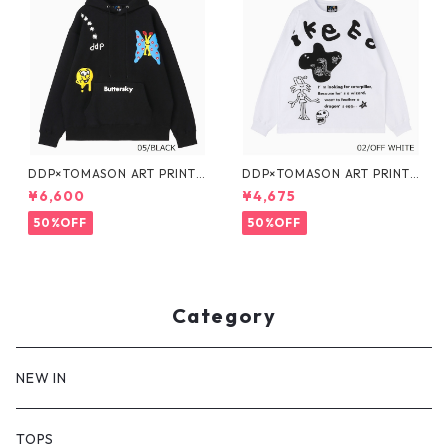
DDP×TOMASON ART PRINT
DDP×TOMASON ART PRINT
SWEAT PARKA
L/S TEE
¥6,600
¥4,675
50%OFF
50%OFF
Category
NEW IN
TOPS