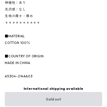
伸縮性：あり
光沢感：なし
生地の厚さ：厚め
＊＊＊＊＊＊＊＊＊＊
■MATERIAL
COTTON 100％
■COUNTRY OF ORIGIN
MADE IN CHINA
A5304-214AA03
International shipping available
Sold out