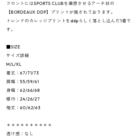
フロントにはSPORTS CLUBを連想させるアーチ状の
【BORDEAUX DDP】プリントが施されております。
トレンドのカレッジプリントをddpらしく落とし込んだ1着で
す。
■SIZE
サイズ詳細
M/L/XL
着丈：67/71/73
肩幅：55/59/61
身幅：62/66/68
裾巾：24/26/27
袖丈：60/62/63
＊＊＊＊＊＊＊＊＊＊
透け感：なし