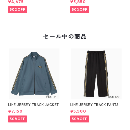
¥4,675
¥3,850
50%OFF
50%OFF
セール中の商品
LINE JERSEY TRACK JACKET
LINE JERSEY TRACK PANTS
¥7,150
¥5,500
50%OFF
50%OFF