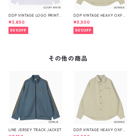
DDP VINTAGE LOGO PRINT
DDP VINTAGE HEAVY OXFO
L/S TEE
RD SHIRTS
¥3,850
¥5,500
50%OFF
50%OFF
その他の商品
LINE JERSEY TRACK JACKET
DDP VINTAGE HEAVY OXFO
RD SHIRTS