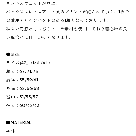
リントスウェットが登場。
バックにはレトロアート風のプリントが施されており、1枚で
の着用でもインパクトのある1着となっております。
程よい肉感ともっちりとした素材を使用しており着心地の良
い風合いに仕上がっております。
●SIZE
サイズ詳細（M/L/XL）
着丈：67/71/73
肩幅：55/59/61
身幅：62/66/68
裾巾：51/55/57
袖丈：60/62/63
■MATERIAL
本体