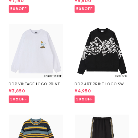
¥7,150
¥5,500
50%OFF
50%OFF
DDP VINTAGE LOGO PRINT
DDP ART PRINT LOGO SWEA
L/S TEE
T SHIRTS
¥3,850
¥4,950
50%OFF
50%OFF