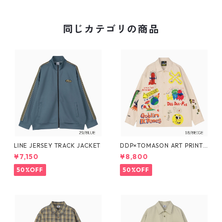
同じカテゴリの商品
LINE JERSEY TRACK JACKET
DDP×TOMASON ART PRINT
COVERALL
¥7,150
¥8,800
50%OFF
50%OFF