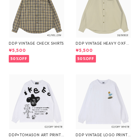
DDP VINTAGE CHECK SHIRTS
DDP VINTAGE HEAVY OXFO
RD SHIRTS
¥5,500
¥5,500
50%OFF
50%OFF
DDP×TOMASON ART PRINT
DDP VINTAGE LOGO PRINT
L/S TEE
L/S TEE