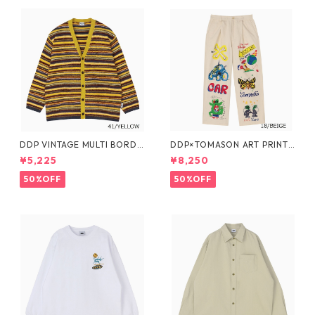
DDP VINTAGE MULTI BORDE
DDP×TOMASON ART PRINT
R KNIT CARDIGAN
WIDE PANTS
¥5,225
¥8,250
50%OFF
50%OFF